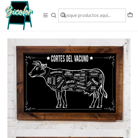
Contactanos al + 56 993197832
Inicio
Decoracion para Quinchos y terrazas
Cortes de la Carne vacuno XL