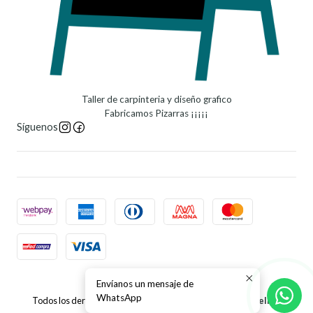
Taller de carpinteria y diseño grafico
Fabricamos Pizarras ¡¡¡¡¡
Síguenos
Envíanos un mensaje de
2026 Pizarras Bicolor.
WhatsApp
Todos los derechos reservados.
Desarrollado por Jumpseller
.