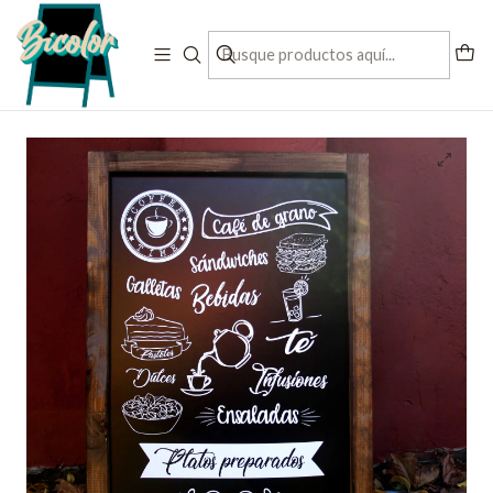
Contactanos al + 56 993197832
Inicio
Pizarras para locales comerciales
Pizarra para colgar full grafica chica