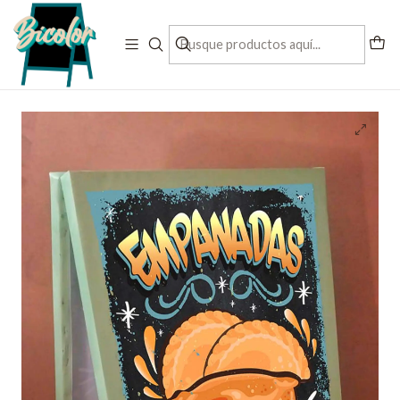
Contactanos al + 56 993197832
Inicio
letreros pre diseñados
Paloma Doble PVC
Paloma doble PVC modelo Empanadas