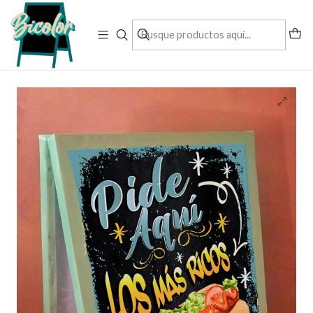
Contactanos al + 56 993197832
Inicio
letreros pre diseñados
Paloma Doble PVC
Paloma doble PVC modelo completos