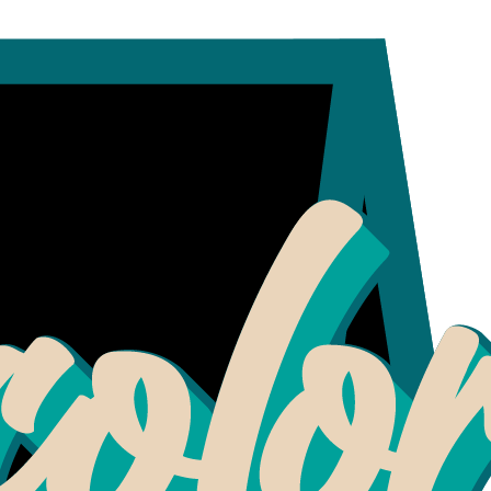
Contactanos al + 56 993197832
 y Pasteles
|
Letrero Du
Agreg
Cantidad
Mostrar stock de ubicaci
DESCRIPCIÓN
Letrero para comercios que ve
Medida 50 cm x 35 cm
Marco de pino cepillado color 