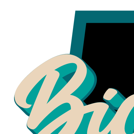
Inicio
letreros pre diseñados
Letreros para colgar
Letrero Dulces