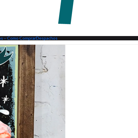
os
Como Comprar
Despachos