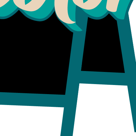
Grafica en vinilo adhesivo lam
Se puede hacer de otras medida
bicolor.galeria@gmail.com
Se despacha 3 a 4 dias habiles 
COMPARTIR ESTE PRODUCTO