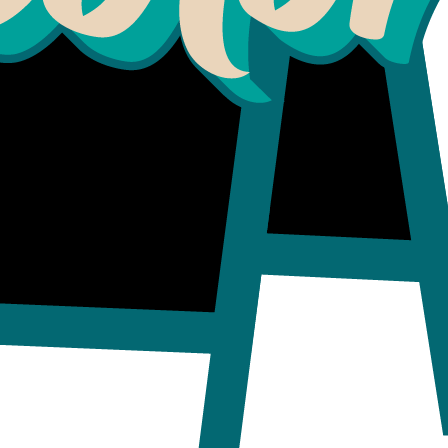
Grafica en vinilo adhesivo lam
Se puede hacer de otras medida
bicolor.galeria@gmail.com
Se despacha 3 a 4 dias habiles 
COMPARTIR ESTE PRODUCTO