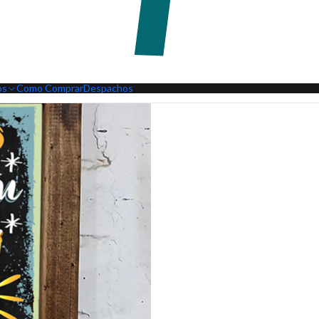
os
Como Comprar
Despachos