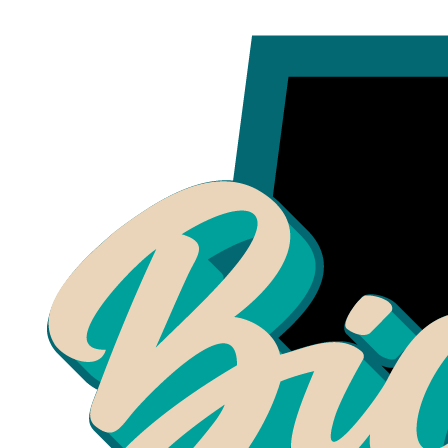
Inicio
letreros pre diseñados
Letreros para colgar
Letrero Hand 