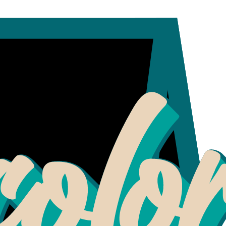
Contactanos al + 56 993197832
Roll
|
Letrero Ha
Agreg
Cantidad
Mostrar stock de ubicaci
DESCRIPCIÓN
Letrero para comercios que ve
Medida 50 cm x 35 cm
Marco de pino cepillado color 