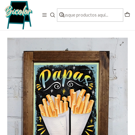
Contactanos al + 56 993197832
Inicio
letreros pre diseñados
Letreros para colgar
Letrero Papas Fritas