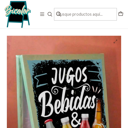
Contactanos al + 56 993197832
Inicio
letreros pre diseñados
Paloma Doble PVC
Paloma doble PVC modelo Jugos, Bebidas y Cervezas